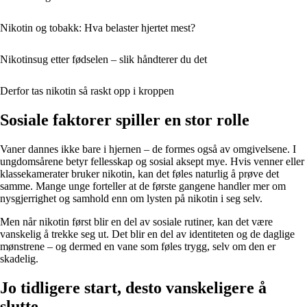
Nikotin og tobakk: Hva belaster hjertet mest?
Nikotinsug etter fødselen – slik håndterer du det
Derfor tas nikotin så raskt opp i kroppen
Sosiale faktorer spiller en stor rolle
Vaner dannes ikke bare i hjernen – de formes også av omgivelsene. I
ungdomsårene betyr fellesskap og sosial aksept mye. Hvis venner eller
klassekamerater bruker nikotin, kan det føles naturlig å prøve det
samme. Mange unge forteller at de første gangene handler mer om
nysgjerrighet og samhold enn om lysten på nikotin i seg selv.
Men når nikotin først blir en del av sosiale rutiner, kan det være
vanskelig å trekke seg ut. Det blir en del av identiteten og de daglige
mønstrene – og dermed en vane som føles trygg, selv om den er
skadelig.
Jo tidligere start, desto vanskeligere å
slutte