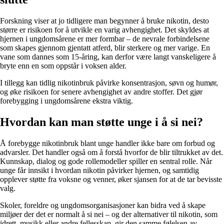
Forskning viser at jo tidligere man begynner å bruke nikotin, desto
større er risikoen for å utvikle en varig avhengighet. Det skyldes at
hjernen i ungdomsårene er mer formbar – de nevrale forbindelsene
som skapes gjennom gjentatt atferd, blir sterkere og mer varige. En
vane som dannes som 15-åring, kan derfor være langt vanskeligere å
bryte enn en som oppstår i voksen alder.
I tillegg kan tidlig nikotinbruk påvirke konsentrasjon, søvn og humør,
og øke risikoen for senere avhengighet av andre stoffer. Det gjør
forebygging i ungdomsårene ekstra viktig.
Hvordan kan man støtte unge i å si nei?
Å forebygge nikotinbruk blant unge handler ikke bare om forbud og
advarsler. Det handler også om å forstå hvorfor de blir tiltrukket av det.
Kunnskap, dialog og gode rollemodeller spiller en sentral rolle. Når
unge får innsikt i hvordan nikotin påvirker hjernen, og samtidig
opplever støtte fra voksne og venner, øker sjansen for at de tar bevisste
valg.
Skoler, foreldre og ungdomsorganisasjoner kan bidra ved å skape
miljøer der det er normalt å si nei – og der alternativer til nikotin, som
idrett, musikk eller andre fellesskap, gir den samme følelsen av