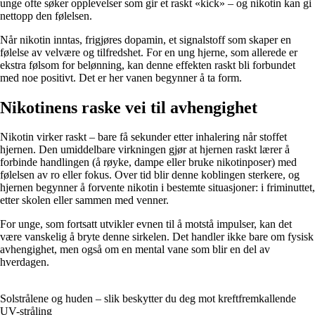
unge ofte søker opplevelser som gir et raskt «kick» – og nikotin kan gi
nettopp den følelsen.
Når nikotin inntas, frigjøres dopamin, et signalstoff som skaper en
følelse av velvære og tilfredshet. For en ung hjerne, som allerede er
ekstra følsom for belønning, kan denne effekten raskt bli forbundet
med noe positivt. Det er her vanen begynner å ta form.
Nikotinens raske vei til avhengighet
Nikotin virker raskt – bare få sekunder etter inhalering når stoffet
hjernen. Den umiddelbare virkningen gjør at hjernen raskt lærer å
forbinde handlingen (å røyke, dampe eller bruke nikotinposer) med
følelsen av ro eller fokus. Over tid blir denne koblingen sterkere, og
hjernen begynner å forvente nikotin i bestemte situasjoner: i friminuttet,
etter skolen eller sammen med venner.
For unge, som fortsatt utvikler evnen til å motstå impulser, kan det
være vanskelig å bryte denne sirkelen. Det handler ikke bare om fysisk
avhengighet, men også om en mental vane som blir en del av
hverdagen.
Solstrålene og huden – slik beskytter du deg mot kreftfremkallende
UV-stråling