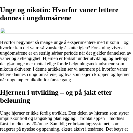
Unge og nikotin: Hvorfor vaner lettere
dannes i ungdomsårene
Hvorfor begynner så mange unge å eksperimentere med nikotin – og
hvorfor kan det være så vanskelig å slutte igjen? Forskning viser at
ungdomsårene er en særlig sårbar periode når det gjelder dannelsen av
vaner og avhengighet. Hjernen er fortsatt under utvikling, og nettopp
det gjør unge mer mottakelige for de belønningsmekanismene som
nikotin aktiverer. I denne artikkelen ser vi nærmere på hvorfor vaner
lettere dannes i ungdomsårene, og hva som skjer i kroppen og hjernen
når unge møter nikotin for første gang.
Hjernen i utvikling – og på jakt etter
belønning
Unge hjerner er ikke ferdig utviklet. Den delen av hjernen som styrer
impulskontroll og langsiktig planlegging – frontallappen – modnes
først i midten av 20-årene. Samtidig er belønningssystemet, som
reagerer på nytelse og spenning, ekstra aktivt i tenårene. Det betyr at