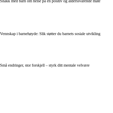
Snakk med barn om helse på en positiv og alderssvarende måte
Vennskap i barnehøyde: Slik støtter du barnets sosiale utvikling
Små endringer, stor forskjell – styrk ditt mentale velvære