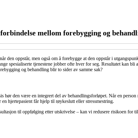
 forbindelse mellom forebygging og behandl
år den oppstår, men også om å forebygge at den oppstår i utgangspunkt
spesialiserte tjenestene jobber ofte hver for seg. Resultatet kan bli a
orebygging og behandling blir to sider av samme sak?
ør den være en integrert del av behandlingsforløpet. Når en person med 
hjertepasient får hjelp til røykeslutt eller stressmestring.
ltasjon til oppfølging etter utskrivelse – kan vi redusere risikoen for ti