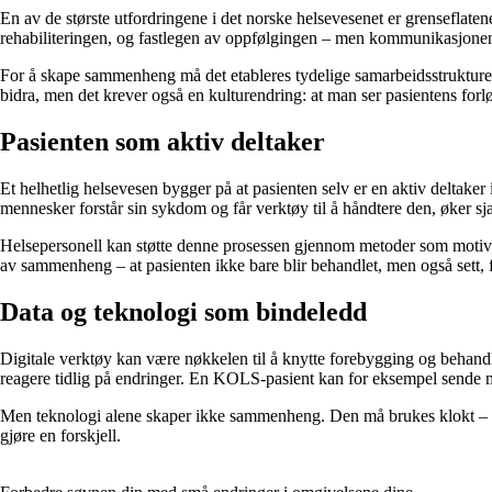
En av de største utfordringene i det norske helsevesenet er grensefla
rehabiliteringen, og fastlegen av oppfølgingen – men kommunikasjon
For å skape sammenheng må det etableres tydelige samarbeidsstrukturer d
bidra, men det krever også en kulturendring: at man ser pasientens forl
Pasienten som aktiv deltaker
Et helhetlig helsevesen bygger på at pasienten selv er en aktiv deltaker 
mennesker forstår sin sykdom og får verktøy til å håndtere den, øker sja
Helsepersonell kan støtte denne prosessen gjennom metoder som motiver
av sammenheng – at pasienten ikke bare blir behandlet, men også sett, fo
Data og teknologi som bindeledd
Digitale verktøy kan være nøkkelen til å knytte forebygging og behandl
reagere tidlig på endringer. En KOLS-pasient kan for eksempel sende mål
Men teknologi alene skaper ikke sammenheng. Den må brukes klokt – me
gjøre en forskjell.