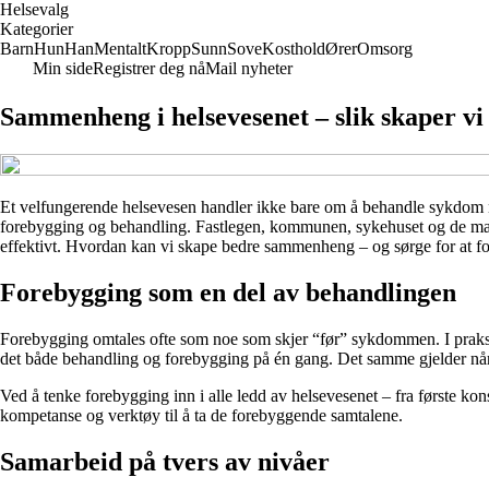
Helsevalg
Kategorier
Barn
Hun
Han
Mentalt
Kropp
Sunn
Sove
Kosthold
Ører
Omsorg
Min side
Registrer deg nå
Mail nyheter
Sammenheng i helsevesenet – slik skaper vi
Et velfungerende helsevesen handler ikke bare om å behandle sykdom n
forebygging og behandling. Fastlegen, kommunen, sykehuset og de mange 
effektivt. Hvordan kan vi skape bedre sammenheng – og sørge for at f
Forebygging som en del av behandlingen
Forebygging omtales ofte som noe som skjer “før” sykdommen. I praksis b
det både behandling og forebygging på én gang. Det samme gjelder når en 
Ved å tenke forebygging inn i alle ledd av helsevesenet – fra første konsu
kompetanse og verktøy til å ta de forebyggende samtalene.
Samarbeid på tvers av nivåer