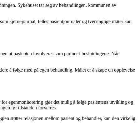
eordningen. Sykehuset tar seg av behandlingen, kommunen av
som kjernejournal, felles pasientjournaler og tverrfaglige møter kan
t, men at pasienten involveres som partner i beslutningene. Når
klere å følge med på egen behandling. Målet er å skape en opplevelse
 for egenmonitorering gjør det mulig å følge pasientens utvikling og
gen før tilstanden forverres.
en støtter relasjonen mellom pasient og behandler, kan den virkelig