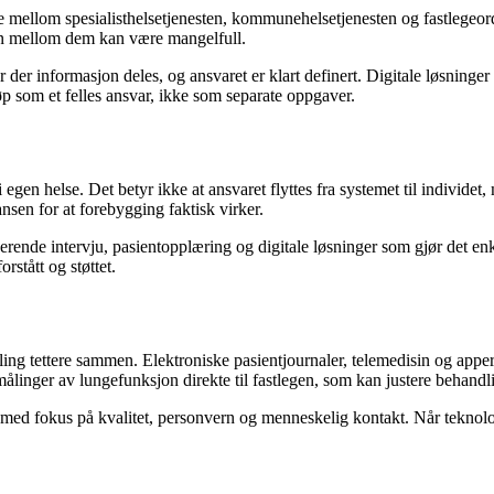
tene mellom spesialisthelsetjenesten, kommunehelsetjenesten og fastleg
en mellom dem kan være mangelfull.
er informasjon deles, og ansvaret er klart definert. Digitale løsninger 
øp som et felles ansvar, ikke som separate oppgaver.
i egen helse. Det betyr ikke at ansvaret flyttes fra systemet til individe
nsen for at forebygging faktisk virker.
ende intervju, pasientopplæring og digitale løsninger som gjør det en
rstått og støttet.
ing tettere sammen. Elektroniske pasientjournaler, telemedisin og apper
inger av lungefunksjon direkte til fastlegen, som kan justere behandlin
d fokus på kvalitet, personvern og menneskelig kontakt. Når teknologi