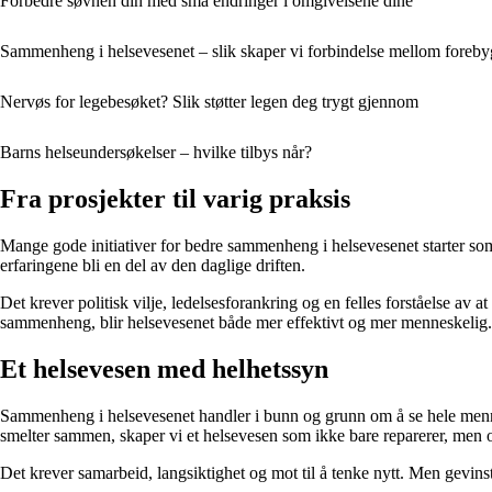
Forbedre søvnen din med små endringer i omgivelsene dine
Sammenheng i helsevesenet – slik skaper vi forbindelse mellom foreb
Nervøs for legebesøket? Slik støtter legen deg trygt gjennom
Barns helseundersøkelser – hvilke tilbys når?
Fra prosjekter til varig praksis
Mange gode initiativer for bedre sammenheng i helsevesenet starter som 
erfaringene bli en del av den daglige driften.
Det krever politisk vilje, ledelsesforankring og en felles forståelse av
sammenheng, blir helsevesenet både mer effektivt og mer menneskelig.
Et helsevesen med helhetssyn
Sammenheng i helsevesenet handler i bunn og grunn om å se hele menne
smelter sammen, skaper vi et helsevesen som ikke bare reparerer, men o
Det krever samarbeid, langsiktighet og mot til å tenke nytt. Men gevinst