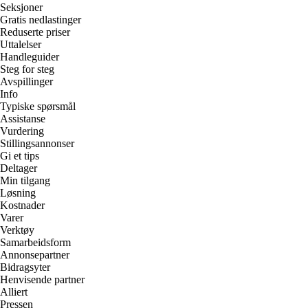
Seksjoner
Gratis nedlastinger
Reduserte priser
Uttalelser
Handleguider
Steg for steg
Avspillinger
Info
Typiske spørsmål
Assistanse
Vurdering
Stillingsannonser
Gi et tips
Deltager
Min tilgang
Løsning
Kostnader
Varer
Verktøy
Samarbeidsform
Annonsepartner
Bidragsyter
Henvisende partner
Alliert
Pressen