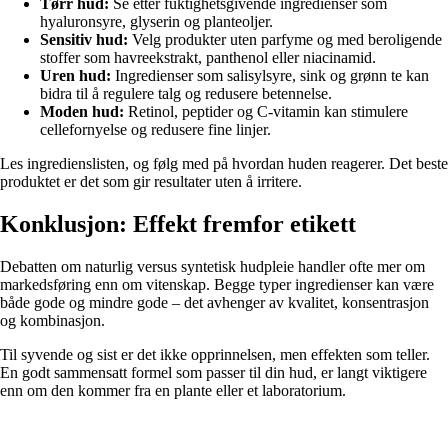
Tørr hud:
Se etter fuktighetsgivende ingredienser som
hyaluronsyre, glyserin og planteoljer.
Sensitiv hud:
Velg produkter uten parfyme og med beroligende
stoffer som havreekstrakt, panthenol eller niacinamid.
Uren hud:
Ingredienser som salisylsyre, sink og grønn te kan
bidra til å regulere talg og redusere betennelse.
Moden hud:
Retinol, peptider og C-vitamin kan stimulere
cellefornyelse og redusere fine linjer.
Les ingredienslisten, og følg med på hvordan huden reagerer. Det beste
produktet er det som gir resultater uten å irritere.
Konklusjon: Effekt fremfor etikett
Debatten om naturlig versus syntetisk hudpleie handler ofte mer om
markedsføring enn om vitenskap. Begge typer ingredienser kan være
både gode og mindre gode – det avhenger av kvalitet, konsentrasjon
og kombinasjon.
Til syvende og sist er det ikke opprinnelsen, men effekten som teller.
En godt sammensatt formel som passer til din hud, er langt viktigere
enn om den kommer fra en plante eller et laboratorium.