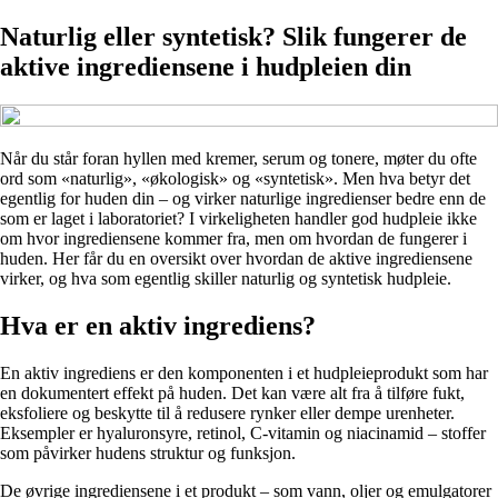
Naturlig eller syntetisk? Slik fungerer de
aktive ingrediensene i hudpleien din
Når du står foran hyllen med kremer, serum og tonere, møter du ofte
ord som «naturlig», «økologisk» og «syntetisk». Men hva betyr det
egentlig for huden din – og virker naturlige ingredienser bedre enn de
som er laget i laboratoriet? I virkeligheten handler god hudpleie ikke
om hvor ingrediensene kommer fra, men om hvordan de fungerer i
huden. Her får du en oversikt over hvordan de aktive ingrediensene
virker, og hva som egentlig skiller naturlig og syntetisk hudpleie.
Hva er en aktiv ingrediens?
En aktiv ingrediens er den komponenten i et hudpleieprodukt som har
en dokumentert effekt på huden. Det kan være alt fra å tilføre fukt,
eksfoliere og beskytte til å redusere rynker eller dempe urenheter.
Eksempler er hyaluronsyre, retinol, C-vitamin og niacinamid – stoffer
som påvirker hudens struktur og funksjon.
De øvrige ingrediensene i et produkt – som vann, oljer og emulgatorer