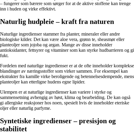
– fungerer som bærere som sørger for at de aktive stoffene kan trenge
inn i huden og virke effektivt.
Naturlig hudpleie – kraft fra naturen
Naturlige ingredienser stammer fra planter, mineraler eller andre
biologiske kilder. Det kan være aloe vera, grønn te, sheasmør eller
planteoljer som jojoba og argan. Mange av disse inneholder
antioksidanter, fettsyrer og vitaminer som kan styrke hudbarrieren og gi
fukt.
Fordelen med naturlige ingredienser er at de ofte inneholder komplekse
blandinger av næringsstoffer som virker sammen. For eksempel kan
ekstrakter fra kamille virke beroligende og betennelsesdempende, mens
planteoljer kan etterligne hudens egne lipider.
Ulempen er at naturlige ingredienser kan variere i styrke og
sammensetning avhengig av høst, klima og bearbeiding. De kan også
gi allergiske reaksjoner hos noen, spesielt hvis de inneholder eteriske
oljer eller naturlig parfyme.
Syntetiske ingredienser – presisjon og
stabilitet