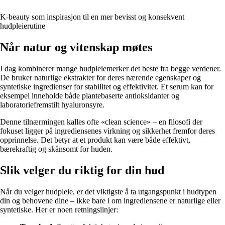
K-beauty som inspirasjon til en mer bevisst og konsekvent
hudpleierutine
Når natur og vitenskap møtes
I dag kombinerer mange hudpleiemerker det beste fra begge verdener.
De bruker naturlige ekstrakter for deres nærende egenskaper og
syntetiske ingredienser for stabilitet og effektivitet. Et serum kan for
eksempel inneholde både plantebaserte antioksidanter og
laboratoriefremstilt hyaluronsyre.
Denne tilnærmingen kalles ofte «clean science» – en filosofi der
fokuset ligger på ingrediensenes virkning og sikkerhet fremfor deres
opprinnelse. Det betyr at et produkt kan være både effektivt,
bærekraftig og skånsomt for huden.
Slik velger du riktig for din hud
Når du velger hudpleie, er det viktigste å ta utgangspunkt i hudtypen
din og behovene dine – ikke bare i om ingrediensene er naturlige eller
syntetiske. Her er noen retningslinjer: