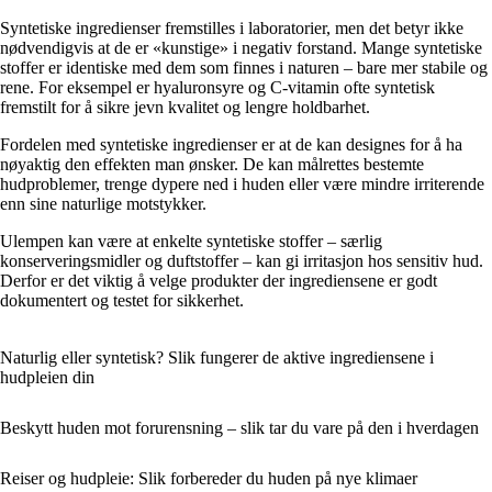
Syntetiske ingredienser fremstilles i laboratorier, men det betyr ikke
nødvendigvis at de er «kunstige» i negativ forstand. Mange syntetiske
stoffer er identiske med dem som finnes i naturen – bare mer stabile og
rene. For eksempel er hyaluronsyre og C-vitamin ofte syntetisk
fremstilt for å sikre jevn kvalitet og lengre holdbarhet.
Fordelen med syntetiske ingredienser er at de kan designes for å ha
nøyaktig den effekten man ønsker. De kan målrettes bestemte
hudproblemer, trenge dypere ned i huden eller være mindre irriterende
enn sine naturlige motstykker.
Ulempen kan være at enkelte syntetiske stoffer – særlig
konserveringsmidler og duftstoffer – kan gi irritasjon hos sensitiv hud.
Derfor er det viktig å velge produkter der ingrediensene er godt
dokumentert og testet for sikkerhet.
Naturlig eller syntetisk? Slik fungerer de aktive ingrediensene i
hudpleien din
Beskytt huden mot forurensning – slik tar du vare på den i hverdagen
Reiser og hudpleie: Slik forbereder du huden på nye klimaer