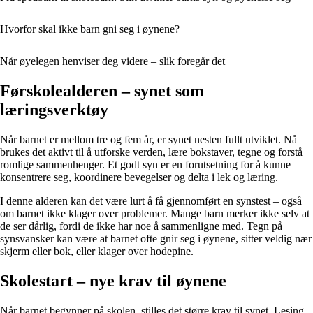
Hvorfor skal ikke barn gni seg i øynene?
Når øyelegen henviser deg videre – slik foregår det
Førskolealderen – synet som
læringsverktøy
Når barnet er mellom tre og fem år, er synet nesten fullt utviklet. Nå
brukes det aktivt til å utforske verden, lære bokstaver, tegne og forstå
romlige sammenhenger. Et godt syn er en forutsetning for å kunne
konsentrere seg, koordinere bevegelser og delta i lek og læring.
I denne alderen kan det være lurt å få gjennomført en synstest – også
om barnet ikke klager over problemer. Mange barn merker ikke selv at
de ser dårlig, fordi de ikke har noe å sammenligne med. Tegn på
synsvansker kan være at barnet ofte gnir seg i øynene, sitter veldig nær
skjerm eller bok, eller klager over hodepine.
Skolestart – nye krav til øynene
Når barnet begynner på skolen, stilles det større krav til synet. Lesing,