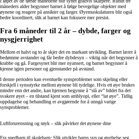
I løpet av de første månedene blir synet gradvis skarpere. Rundt tre
måneders alder begynner barnet å følge bevegelige objekter med
øynene og reagere på ansikter og farger. Øyemuskulaturen blir også
bedre koordinert, slik at barnet kan fokusere mer presist.
Fra 6 måneder til 2 år – dybde, farger og
nysgjerrighet
Mellom et halvt og to år skjer det en markant utvikling. Barnet lærer å
bedømme avstander og får bedre dybdesyn – viktig når det begynner å
krabbe og gå. Fargesynet blir mer nyansert, og barnet begynner å
kjenne igjen personer og gjenstander på avstand.
I denne perioden kan eventuelle synsproblemer som skjeling eller
forskjell i synsstyrke mellom øynene bli tydelige. Hvis ett øye brukes
mindre enn det andre, kan hjernen begynne å “slå av” bildet fra det
svakere øyet – en tilstand kjent som amblyopi, eller “lat øye”. Tidlig
oppdagelse og behandling er avgjørende for å unngå varige
synsproblemer.
Luftforurensning og røyk – slik påvirker det øynene dine
Fra spedbarn til skolebarn: Slik utvikler barns syn og øyehelse seg