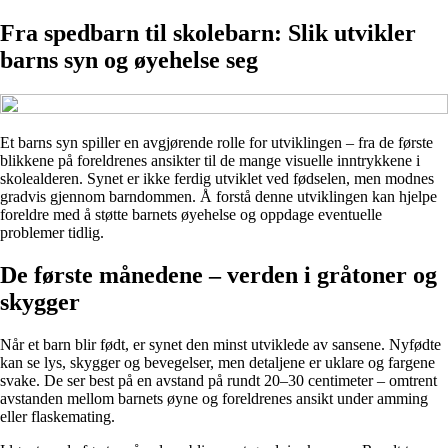
Fra spedbarn til skolebarn: Slik utvikler
barns syn og øyehelse seg
Et barns syn spiller en avgjørende rolle for utviklingen – fra de første
blikkene på foreldrenes ansikter til de mange visuelle inntrykkene i
skolealderen. Synet er ikke ferdig utviklet ved fødselen, men modnes
gradvis gjennom barndommen. Å forstå denne utviklingen kan hjelpe
foreldre med å støtte barnets øyehelse og oppdage eventuelle
problemer tidlig.
De første månedene – verden i gråtoner og
skygger
Når et barn blir født, er synet den minst utviklede av sansene. Nyfødte
kan se lys, skygger og bevegelser, men detaljene er uklare og fargene
svake. De ser best på en avstand på rundt 20–30 centimeter – omtrent
avstanden mellom barnets øyne og foreldrenes ansikt under amming
eller flaskemating.