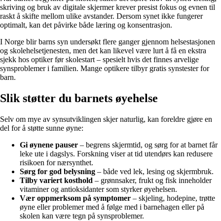
skriving og bruk av digitale skjermer krever presist fokus og evnen til
raskt å skifte mellom ulike avstander. Dersom synet ikke fungerer
optimalt, kan det påvirke både læring og konsentrasjon.
I Norge blir barns syn undersøkt flere ganger gjennom helsestasjonen
og skolehelsetjenesten, men det kan likevel være lurt å få en ekstra
sjekk hos optiker før skolestart – spesielt hvis det finnes arvelige
synsproblemer i familien. Mange optikere tilbyr gratis synstester for
barn.
Slik støtter du barnets øyehelse
Selv om mye av synsutviklingen skjer naturlig, kan foreldre gjøre en
del for å støtte sunne øyne:
Gi øynene pauser
– begrens skjermtid, og sørg for at barnet får
leke ute i dagslys. Forskning viser at tid utendørs kan redusere
risikoen for nærsynthet.
Sørg for god belysning
– både ved lek, lesing og skjermbruk.
Tilby variert kosthold
– grønnsaker, frukt og fisk inneholder
vitaminer og antioksidanter som styrker øyehelsen.
Vær oppmerksom på symptomer
– skjeling, hodepine, trøtte
øyne eller problemer med å følge med i barnehagen eller på
skolen kan være tegn på synsproblemer.