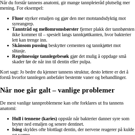
Når du forstår tannens anatomi, gir mange tannpleieråd plutselig mer
mening. For eksempel:
Fluor
styrker emaljen og gjør den mer motstandsdyktig mot
syreangrep.
Tanntråd og mellomromsbørster
fjerner plakk der tannbørsten
ikke kommer til – spesielt langs tannkjøttkanten, hvor bakterier
lett kan trenge inn.
Skånsom pussing
beskytter cementen og tannkjøttet mot
slitasje.
Regelmessige tannlegebesøk
gjør det mulig å oppdage små
skader før de når inn til dentin eller pulpa.
Kort sagt: Jo bedre du kjenner tannens struktur, desto lettere er det å
forstå hvorfor tannlegen anbefaler bestemte vaner og behandlinger.
Når noe går galt – vanlige problemer
De mest vanlige tannproblemene kan ofte forklares ut fra tannens
anatomi:
Hull i tennene (karies)
oppstår når bakterier danner syre som
bryter ned emaljen og senere dentinet.
Ising
skyldes ofte blottlagt dentin, der nervene reagerer på kulde
og varme.