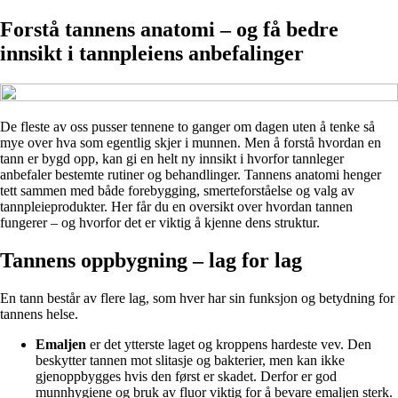
Forstå tannens anatomi – og få bedre
innsikt i tannpleiens anbefalinger
De fleste av oss pusser tennene to ganger om dagen uten å tenke så
mye over hva som egentlig skjer i munnen. Men å forstå hvordan en
tann er bygd opp, kan gi en helt ny innsikt i hvorfor tannleger
anbefaler bestemte rutiner og behandlinger. Tannens anatomi henger
tett sammen med både forebygging, smerteforståelse og valg av
tannpleieprodukter. Her får du en oversikt over hvordan tannen
fungerer – og hvorfor det er viktig å kjenne dens struktur.
Tannens oppbygning – lag for lag
En tann består av flere lag, som hver har sin funksjon og betydning for
tannens helse.
Emaljen
er det ytterste laget og kroppens hardeste vev. Den
beskytter tannen mot slitasje og bakterier, men kan ikke
gjenoppbygges hvis den først er skadet. Derfor er god
munnhygiene og bruk av fluor viktig for å bevare emaljen sterk.