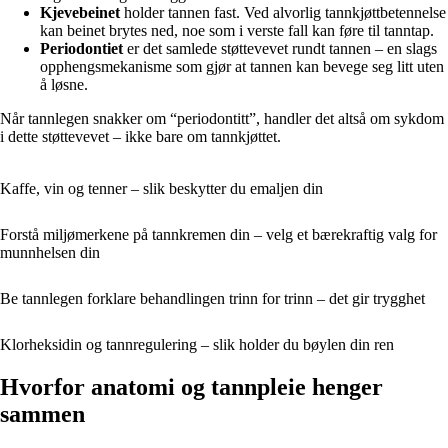
Kjevebeinet
holder tannen fast. Ved alvorlig tannkjøttbetennelse
kan beinet brytes ned, noe som i verste fall kan føre til tanntap.
Periodontiet
er det samlede støttevevet rundt tannen – en slags
opphengsmekanisme som gjør at tannen kan bevege seg litt uten
å løsne.
Når tannlegen snakker om “periodontitt”, handler det altså om sykdom
i dette støttevevet – ikke bare om tannkjøttet.
Kaffe, vin og tenner – slik beskytter du emaljen din
Forstå miljømerkene på tannkremen din – velg et bærekraftig valg for
munnhelsen din
Be tannlegen forklare behandlingen trinn for trinn – det gir trygghet
Klorheksidin og tannregulering – slik holder du bøylen din ren
Hvorfor anatomi og tannpleie henger
sammen