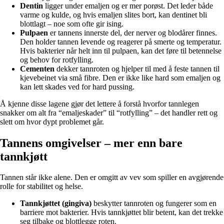
Dentin
ligger under emaljen og er mer porøst. Det leder både
varme og kulde, og hvis emaljen slites bort, kan dentinet bli
blottlagt – noe som ofte gir ising.
Pulpaen
er tannens innerste del, der nerver og blodårer finnes.
Den holder tannen levende og reagerer på smerte og temperatur.
Hvis bakterier når helt inn til pulpaen, kan det føre til betennelse
og behov for rotfylling.
Cementen
dekker tannroten og hjelper til med å feste tannen til
kjevebeinet via små fibre. Den er ikke like hard som emaljen og
kan lett skades ved for hard pussing.
Å kjenne disse lagene gjør det lettere å forstå hvorfor tannlegen
snakker om alt fra “emaljeskader” til “rotfylling” – det handler rett og
slett om hvor dypt problemet går.
Tannens omgivelser – mer enn bare
tannkjøtt
Tannen står ikke alene. Den er omgitt av vev som spiller en avgjørende
rolle for stabilitet og helse.
Tannkjøttet (gingiva)
beskytter tannroten og fungerer som en
barriere mot bakterier. Hvis tannkjøttet blir betent, kan det trekke
seg tilbake og blottlegge roten.