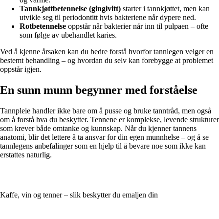
Tannkjøttbetennelse (gingivitt)
starter i tannkjøttet, men kan
utvikle seg til periodontitt hvis bakteriene når dypere ned.
Rotbetennelse
oppstår når bakterier når inn til pulpaen – ofte
som følge av ubehandlet karies.
Ved å kjenne årsaken kan du bedre forstå hvorfor tannlegen velger en
bestemt behandling – og hvordan du selv kan forebygge at problemet
oppstår igjen.
En sunn munn begynner med forståelse
Tannpleie handler ikke bare om å pusse og bruke tanntråd, men også
om å forstå hva du beskytter. Tennene er komplekse, levende strukturer
som krever både omtanke og kunnskap. Når du kjenner tannens
anatomi, blir det lettere å ta ansvar for din egen munnhelse – og å se
tannlegens anbefalinger som en hjelp til å bevare noe som ikke kan
erstattes naturlig.
Kaffe, vin og tenner – slik beskytter du emaljen din